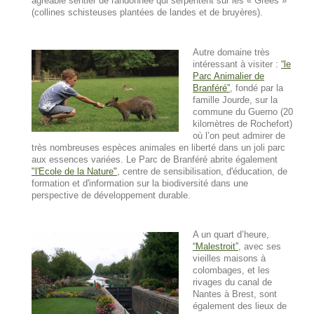
agréable sentier de randonnée qui serpentent sur les « Grées »
(collines schisteuses plantées de landes et de bruyères).
Autre domaine très
intéressant à visiter :
le
Parc Animalier de
Branféré
, fondé par la
famille Jourde, sur la
commune du Guerno (20
kilomètres de Rochefort)
où l’on peut admirer de
très nombreuses espèces animales en liberté dans un joli parc
aux essences variées. Le Parc de Branféré abrite également
"l'Ecole de la Nature"
, centre de sensibilisation, d'éducation, de
formation et d'information sur la biodiversité dans une
perspective de développement durable.
A un quart d’heure,
Malestroit
, avec ses
vieilles maisons à
colombages, et les
rivages du canal de
Nantes à Brest, sont
également des lieux de