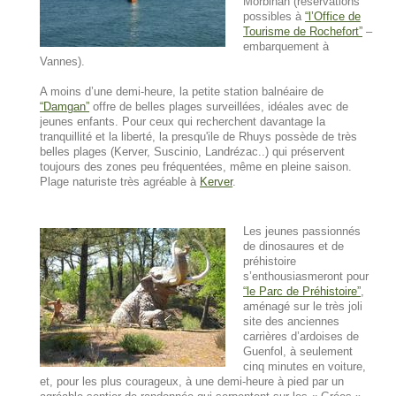
Morbihan (réservations
possibles à
l’Office de
Tourisme de Rochefort
–
embarquement à
Vannes).
A moins d’une demi-heure, la petite station balnéaire de
Damgan
offre de belles plages surveillées, idéales avec de
jeunes enfants. Pour ceux qui recherchent davantage la
tranquillité et la liberté, la presqu'ile de Rhuys possède de très
belles plages (Kerver, Suscinio, Landrézac..) qui préservent
toujours des zones peu fréquentées, même en pleine saison.
Plage naturiste très agréable à
Kerver
.
Les jeunes passionnés
de dinosaures et de
préhistoire
s’enthousiasmeront pour
le Parc de Préhistoire
,
aménagé sur le très joli
site des anciennes
carrières d’ardoises de
Guenfol, à seulement
cinq minutes en voiture,
et, pour les plus courageux, à une demi-heure à pied par un